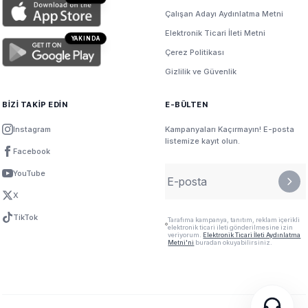
Çalışan Adayı Aydınlatma Metni
Elektronik Ticari İleti Metni
YAKINDA
Çerez Politikası
Gizlilik ve Güvenlik
BİZİ TAKİP EDİN
E-BÜLTEN
Instagram
Kampanyaları Kaçırmayın! E-posta
listemize kayıt olun.
Facebook
YouTube
X
TikTok
Tarafıma kampanya, tanıtım, reklam içerikli
elektronik ticari ileti gönderilmesine izin
veriyorum.
Elektronik Ticari İleti Aydınlatma
Metni'ni
buradan okuyabilirsiniz.