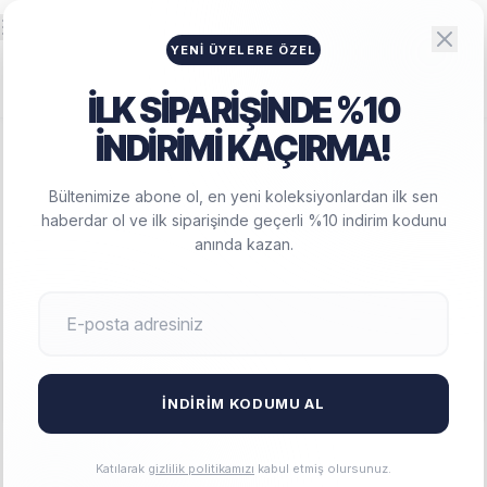
Big Lesson
HAMILE GIYIM
YENI ÜYELERE ÖZEL
İLK SİPARİŞİNDE %10
İNDİRİMİ KAÇIRMA!
ANASAYFA
/
HAMILE GIYIM
Bültenimize abone ol, en yeni koleksiyonlardan ilk sen
haberdar ol ve ilk siparişinde geçerli %10 indirim kodunu
HAMILE GIYIM
anında kazan.
Big-Lesson'nın zamansız şıklığı ve modern koleksiyonuyla tarzınızı
yeniden keşfedin.
FILTRELE
SIRALA
İNDIRIM KODUMU AL
Katılarak
gizlilik politikamızı
kabul etmiş olursunuz.
TEST ÜRÜN222