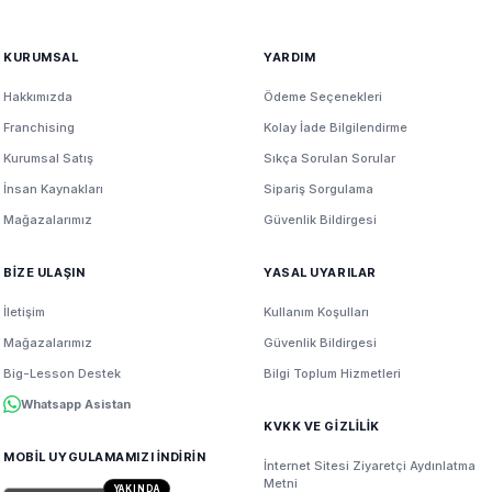
KURUMSAL
YARDIM
Hakkımızda
Ödeme Seçenekleri
Franchising
Kolay İade Bilgilendirme
Kurumsal Satış
Sıkça Sorulan Sorular
İnsan Kaynakları
Sipariş Sorgulama
Mağazalarımız
Güvenlik Bildirgesi
BİZE ULAŞIN
YASAL UYARILAR
İletişim
Kullanım Koşulları
Mağazalarımız
Güvenlik Bildirgesi
Big-Lesson Destek
Bilgi Toplum Hizmetleri
Whatsapp Asistan
KVKK VE GİZLİLİK
MOBİL UYGULAMAMIZI İNDİRİN
İnternet Sitesi Ziyaretçi Aydınlatma
Metni
YAKINDA