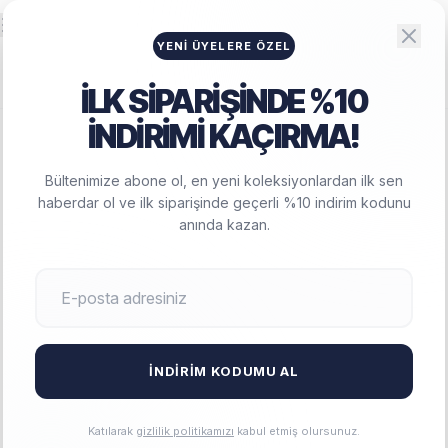
Big Lesson
HAMILE GIYIM
YENI ÜYELERE ÖZEL
İLK SİPARİŞİNDE %10
İNDİRİMİ KAÇIRMA!
Bültenimize abone ol, en yeni koleksiyonlardan ilk sen
İPTAL VE İADE KOŞULLARI
haberdar ol ve ilk siparişinde geçerli %10 indirim kodunu
anında kazan.
İPTAL VE İADE KOŞULLARI
Aldığınız ürünleri 14 gün içinde iade edebilirsiniz. İade edilecek
İNDIRIM KODUMU AL
ürünün satılabilir özelliğini yitirmemiş olması gerekmektedir.
Katılarak
gizlilik politikamızı
kabul etmiş olursunuz.