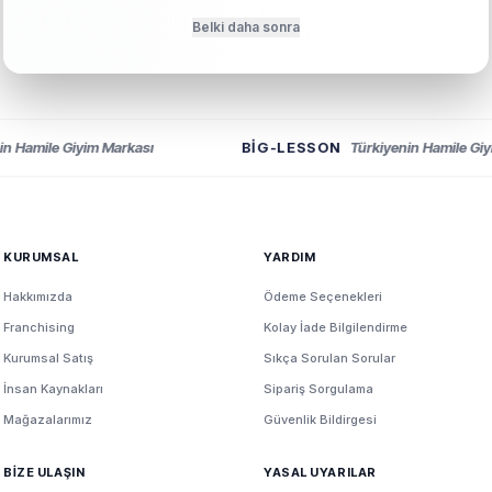
Belki daha sonra
n Hamile Giyim Markası
BIG-LESSON
Türkiyenin Hamile Giyi
KURUMSAL
YARDIM
Hakkımızda
Ödeme Seçenekleri
Franchising
Kolay İade Bilgilendirme
Kurumsal Satış
Sıkça Sorulan Sorular
İnsan Kaynakları
Sipariş Sorgulama
Mağazalarımız
Güvenlik Bildirgesi
BİZE ULAŞIN
YASAL UYARILAR