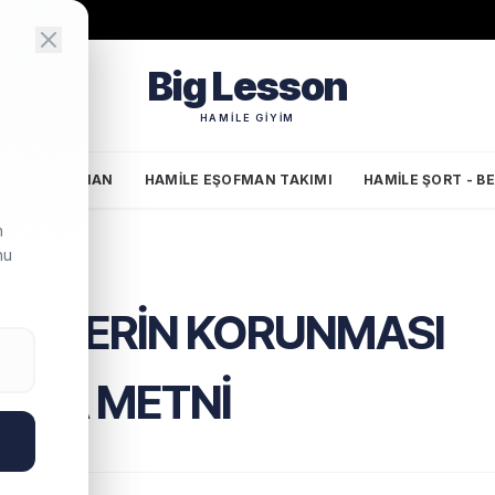
Big Lesson
HAMILE GIYIM
AMILE EŞOFMAN
HAMILE EŞOFMAN TAKIMI
HAMILE ŞORT - B
n
nu
VERILERIN KORUNMASI
TMA METNI