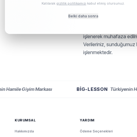
Katılarak
gizlilik politikamızı
kabul etmiş olursunuz.
KVKK AYDINLATMA MET
Belki daha sonra
Big Lesson olarak, kişise
ile ilişkili tüm şahıslara
işlenerek muhafaza edi
Verileriniz, sunduğumuz h
işlenmektedir.
Hamile Giyim Markası
BIG-LESSON
Türkiyenin Hamil
KURUMSAL
YARDIM
Hakkımızda
Ödeme Seçenekleri