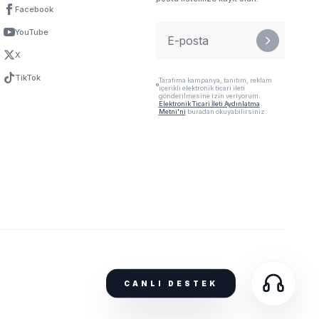
Facebook
YouTube
X
TikTok
Tarafıma kampanya, tanıtım, reklam
içerikli elektronik ticari ileti
gönderilmesine izin veriyorum.
Elektronik Ticari İleti Aydınlatma
Metni'ni
buradan okuyabilirsiniz.
CANLI DESTEK