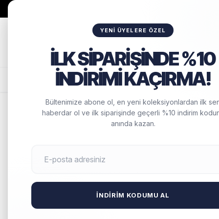
Mağazalarımız
Kampanyalar
Blog
YENI ÜYELERE ÖZEL
İLK SİPARİŞİNDE %10
İNDİRİMİ KAÇIRMA!
HAMILE PANTOLONU
HAMILE T-SHIRT
H
Bültenimize abone ol, en yeni koleksiyonlardan ilk se
haberdar ol ve ilk siparişinde geçerli %10 indirim kodu
anında kazan.
KIŞISEL 
AYDINLA
İNDIRIM KODUMU AL