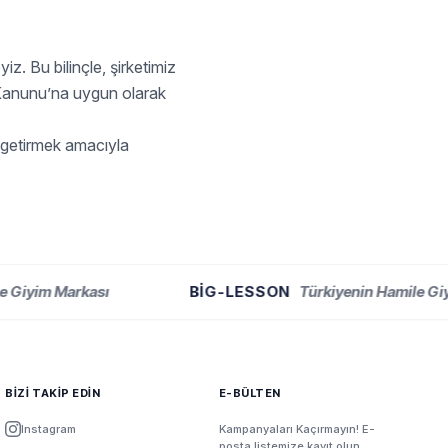
z. Bu bilinçle, şirketimiz
ası Kanunu’na uygun olarak
e getirmek amacıyla
yim Markası
BIG-LESSON
Türkiyenin Hamile Giyim 
BİZİ TAKİP EDİN
E-BÜLTEN
Instagram
Kampanyaları Kaçırmayın! E-
posta listemize kayıt olun.