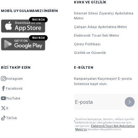
KVKK VE GİZLİLİK
MOBİL UYGULAMAMIZI İNDİRİN
İnternet Sitesi Ziyaretçi Aydınlatma
Metni
YAKINDA
Çalışan Adayı Aydınlatma Metni
Elektronik Ticari İleti Metni
YAKINDA
Çerez Politikası
Gizlilik ve Güvenlik
BİZİ TAKİP EDİN
E-BÜLTEN
Instagram
Kampanyaları Kaçırmayın! E-posta
listemize kayıt olun.
Facebook
YouTube
X
TikTok
Tarafıma kampanya, tanıtım, reklam içerikli
elektronik ticari ileti gönderilmesine izin
veriyorum.
Elektronik Ticari İleti Aydınlatma
Metni'ni
buradan okuyabilirsiniz.