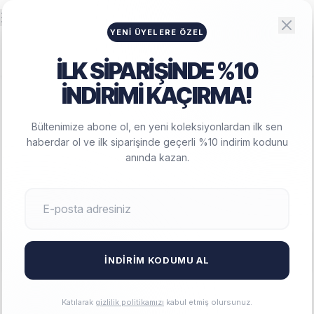
Big Lesson
HAMILE GIYIM
YENI ÜYELERE ÖZEL
İLK SİPARİŞİNDE %10
İNDİRİMİ KAÇIRMA!
ANASAYFA
/
KADIN GIYIM
Bültenimize abone ol, en yeni koleksiyonlardan ilk sen
haberdar ol ve ilk siparişinde geçerli %10 indirim kodunu
KADIN GIYIM
anında kazan.
Big-Lesson'nın zamansız şıklığı ve modern koleksiyonuyla tarzınızı
yeniden keşfedin.
FILTRELE
SIRALA
İNDIRIM KODUMU AL
Katılarak
gizlilik politikamızı
kabul etmiş olursunuz.