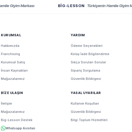
le Giyim Markası
BIG-LESSON
Türkiyenin Hamile Giyim Mar
KURUMSAL
YARDIM
Hakkımızda
Ödeme Seçenekleri
Franchising
Kolay İade Bilgilendirme
Kurumsal Satış
Sıkça Sorulan Sorular
İnsan Kaynakları
Sipariş Sorgulama
Mağazalarımız
Güvenlik Bildirgesi
BİZE ULAŞIN
YASAL UYARILAR
İletişim
Kullanım Koşulları
Mağazalarımız
Güvenlik Bildirgesi
Big-Lesson Destek
Bilgi Toplum Hizmetleri
Whatsapp Asistan