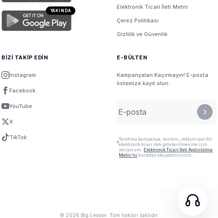
Elektronik Ticari İleti Metni
YAKINDA
Çerez Politikası
Gizlilik ve Güvenlik
BİZİ TAKİP EDİN
E-BÜLTEN
Instagram
Kampanyaları Kaçırmayın! E-posta
listemize kayıt olun.
Facebook
YouTube
X
TikTok
Tarafıma kampanya, tanıtım, reklam içerikli
elektronik ticari ileti gönderilmesine izin
veriyorum.
Elektronik Ticari İleti Aydınlatma
Metni'ni
buradan okuyabilirsiniz.
© 2026 Big Lesson. Tüm hakları saklıdır.