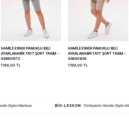
HAMILE ESNEK PAMUKLU BELI
HAMILE ESNEK PAMUKLU BELI
AYARLANABIR TAYT ŞORT TAKIM -
AYARLANABIR TAYT ŞORT TAKIM -
948601372
948601418
1.199,00 TL
1.199,00 TL
 Giyim Markası
BIG-LESSON
Türkiyenin Hamile Giyim Markas