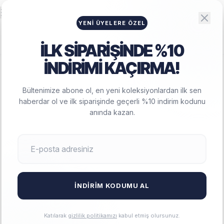
Big Lesson
HAMILE GIYIM
YENI ÜYELERE ÖZEL
İLK SİPARİŞİNDE %10
İNDİRİMİ KAÇIRMA!
ANASAYFA
/
HAMILE TAYT TAKIM
/
HAMILE ESNEK PAMUKLU BELI
AYARLANABIR TAYT ŞORT TAKIM - 948601414
Bültenimize abone ol, en yeni koleksiyonlardan ilk sen
Hamile Esnek Pamuklu Beli Ayarlanabir Tayt Şort Takım - 9486
haberdar ol ve ilk siparişinde geçerli %10 indirim kodunu
anında kazan.
İNDIRIM KODUMU AL
Katılarak
gizlilik politikamızı
kabul etmiş olursunuz.