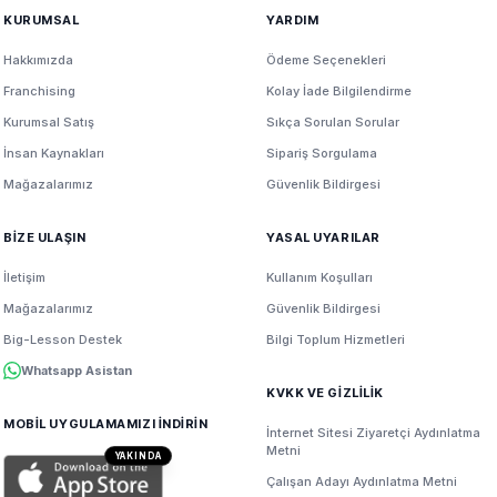
KURUMSAL
YARDIM
Hakkımızda
Ödeme Seçenekleri
Franchising
Kolay İade Bilgilendirme
Kurumsal Satış
Sıkça Sorulan Sorular
İnsan Kaynakları
Sipariş Sorgulama
Mağazalarımız
Güvenlik Bildirgesi
BİZE ULAŞIN
YASAL UYARILAR
İletişim
Kullanım Koşulları
Mağazalarımız
Güvenlik Bildirgesi
Big-Lesson Destek
Bilgi Toplum Hizmetleri
Whatsapp Asistan
KVKK VE GİZLİLİK
MOBİL UYGULAMAMIZI İNDİRİN
İnternet Sitesi Ziyaretçi Aydınlatma
Metni
YAKINDA
Çalışan Adayı Aydınlatma Metni