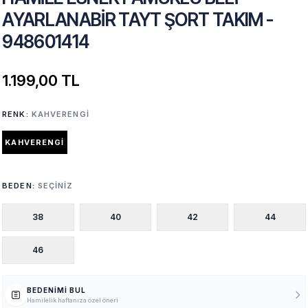
AYARLANABIR TAYT ŞORT TAKIM -
948601414
1.199,00 TL
RENK:
KAHVERENGI
KAHVERENGI
BEDEN:
SEÇINIZ
38
40
42
44
46
BEDENIMI BUL
Hamilelik haftanıza özel öneri