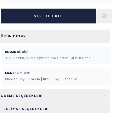
SEPETE EKLE
ÜRÜN DETAY
KUMAŞ BILGISI
%70 Pamuk, %25 Polyester, %5 Elastan (İki İplik Örme)
MANKEN BILGISI
Manken Boyu: 1.74 cm | Kilo: 60 kg | Beden: M
ÖDEME SEÇENEKLERI
TESLIMAT SEÇENEKLERI