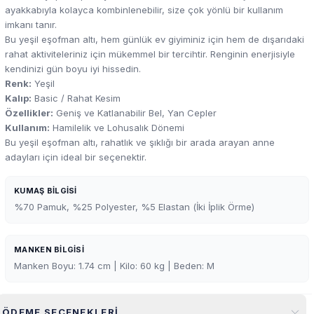
ayakkabıyla kolayca kombinlenebilir, size çok yönlü bir kullanım
imkanı tanır.
Bu yeşil eşofman altı, hem günlük ev giyiminiz için hem de dışarıdaki
rahat aktiviteleriniz için mükemmel bir tercihtir. Renginin enerjisiyle
kendinizi gün boyu iyi hissedin.
Renk:
Yeşil
Kalıp:
Basic / Rahat Kesim
Özellikler:
Geniş ve Katlanabilir Bel, Yan Cepler
Kullanım:
Hamilelik ve Lohusalık Dönemi
Bu yeşil eşofman altı, rahatlık ve şıklığı bir arada arayan anne
adayları için ideal bir seçenektir.
KUMAŞ BILGISI
%70 Pamuk, %25 Polyester, %5 Elastan (İki İplik Örme)
MANKEN BILGISI
Manken Boyu: 1.74 cm | Kilo: 60 kg | Beden: M
ÖDEME SEÇENEKLERI