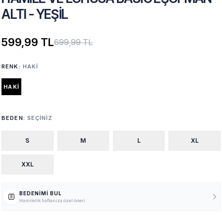
ALTI - YEŞIL
599,99 TL
699,99 TL
RENK:
HAKI
HAKI
BEDEN:
SEÇINIZ
S
M
L
XL
XXL
BEDENIMI BUL
Hamilelik haftanıza özel öneri