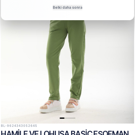
Belki daha sonra
BL-9624343052645
HAMILE VE LOHUSA BASIC EŞOFMAN