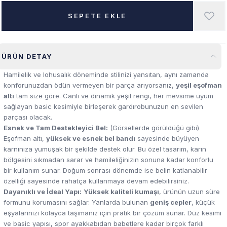
SEPETE EKLE
ÜRÜN DETAY
Hamilelik ve lohusalık döneminde stilinizi yansıtan, aynı zamanda
konforunuzdan ödün vermeyen bir parça arıyorsanız,
yeşil eşofman
altı
tam size göre. Canlı ve dinamik yeşil rengi, her mevsime uyum
sağlayan basic kesimiyle birleşerek gardırobunuzun en sevilen
parçası olacak.
Esnek ve Tam Destekleyici Bel:
(Görsellerde görüldüğü gibi)
Eşofman altı,
yüksek ve esnek bel bandı
sayesinde büyüyen
karnınıza yumuşak bir şekilde destek olur. Bu özel tasarım, karın
bölgesini sıkmadan sarar ve hamileliğinizin sonuna kadar konforlu
bir kullanım sunar. Doğum sonrası dönemde ise belin katlanabilir
özelliği sayesinde rahatça kullanmaya devam edebilirsiniz.
Dayanıklı ve İdeal Yapı:
Yüksek kaliteli kumaşı
, ürünün uzun süre
formunu korumasını sağlar. Yanlarda bulunan
geniş cepler
, küçük
eşyalarınızı kolayca taşımanız için pratik bir çözüm sunar. Düz kesimi
ve basic yapısı, spor ayakkabıdan babetlere kadar birçok farklı