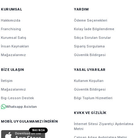
KURUMSAL
YARDIM
Hakkımızda
Ödeme Seçenekleri
Franchising
Kolay İade Bilgilendirme
Kurumsal Satış
Sıkça Sorulan Sorular
İnsan Kaynakları
Sipariş Sorgulama
Mağazalarımız
Güvenlik Bildirgesi
BİZE ULAŞIN
YASAL UYARILAR
İletişim
Kullanım Koşulları
Mağazalarımız
Güvenlik Bildirgesi
Big-Lesson Destek
Bilgi Toplum Hizmetleri
Whatsapp Asistan
KVKK VE GİZLİLİK
MOBİL UYGULAMAMIZI İNDİRİN
İnternet Sitesi Ziyaretçi Aydınlatma
Metni
YAKINDA
Çalışan Adayı Aydınlatma Metni