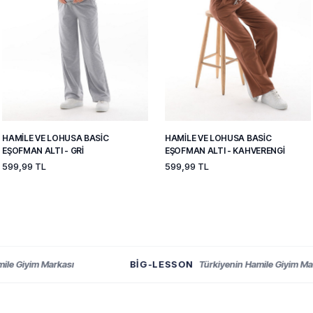
HAMILE VE LOHUSA BASIC
HAMILE VE LOHUSA BASIC
EŞOFMAN ALTI - GRI
EŞOFMAN ALTI - KAHVERENGI
599,99 TL
599,99 TL
Giyim Markası
BIG-LESSON
Türkiyenin Hamile Giyim Markası