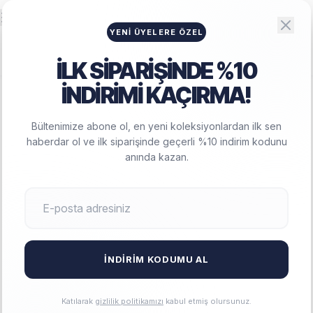
Big Lesson
HAMILE GIYIM
YENI ÜYELERE ÖZEL
İLK SİPARİŞİNDE %10
İNDİRİMİ KAÇIRMA!
ANASAYFA
/
HAMILE EŞOFMAN
/
HAMILE VE LOHUSA BASIC EŞOFMAN
ALTI - YEŞIL
Bültenimize abone ol, en yeni koleksiyonlardan ilk sen
Hamile ve Lohusa Basic Eşofman Altı - Yeşil
haberdar ol ve ilk siparişinde geçerli %10 indirim kodunu
anında kazan.
İNDIRIM KODUMU AL
Katılarak
gizlilik politikamızı
kabul etmiş olursunuz.